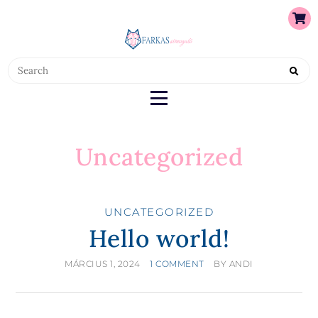
FARKASSIMOGATÓ
FARKASSIMOGATÓ
Uncategorized
UNCATEGORIZED
Hello world!
MÁRCIUS 1, 2024
1 COMMENT
BY
ANDI