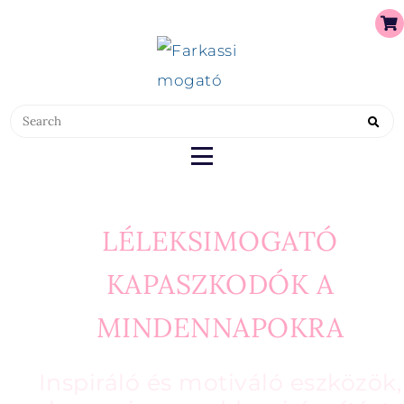
FARKASSIMOGATÓ
FARKASSIMOGATÓ
LÉLEKSIMOGATÓ
KAPASZKODÓK A
MINDENNAPOKRA
Inspiráló és motiváló eszközök,