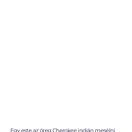
Egy este az öreg Cherokee indián mesélni