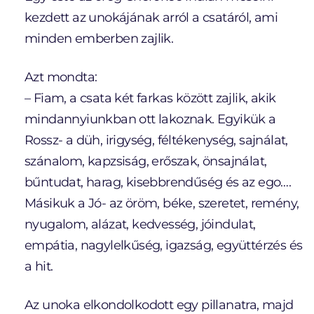
kezdett az unokájának arról a csatáról, ami
minden emberben zajlik.
Azt mondta:
– Fiam, a csata két farkas között zajlik, akik
mindannyiunkban ott lakoznak. Egyikük a
Rossz- a düh, irigység, féltékenység, sajnálat,
szánalom, kapzsiság, erőszak, önsajnálat,
bűntudat, harag, kisebbrendűség és az ego….
Másikuk a Jó- az öröm, béke, szeretet, remény,
nyugalom, alázat, kedvesség, jóindulat,
empátia, nagylelkűség, igazság, együttérzés és
a hit.
Az unoka elkondolkodott egy pillanatra, majd