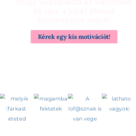
hogy visszavedd az irányítást
és újra a saját életed
főszereplője legyél
Kérek egy kis motivációt!