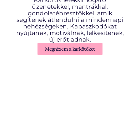
Karkötők léleksimogató
üzenetekkel, mantrákkal,
gondolatébresztőkkel, amik
segítenek átlendülni a mindennapi
nehézségeken, Kapaszkodókat
nyújtanak, motiválnak, lelkesítenek,
új erőt adnak.
Megnézem a karkötőket